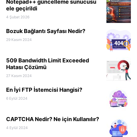
Notepad++ güncelleme sunucusu
ele geçirildi
4 Şubat 2026
Bozuk Bağlantı Sayfası Nedir?
29 Kasım 2024
509 Bandwidth Limit Exceeded
Hatası Çözümü
27 Kasım 2024
En İyi FTP İstemcisi Hangisi?
6 Eylül 2024
CAPTCHA Nedir? Ne için Kullanılır?
4 Eylül 2024