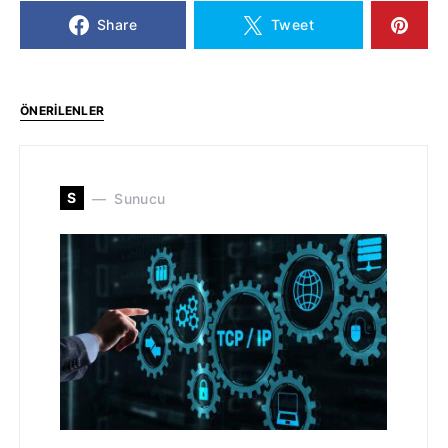
Share
Tweet
ÖNERILENLER
S
Sunucu