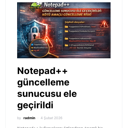
Notepad++
güncelleme
sunucusu ele
geçirildi
by
radmin
4 Şubat 2026