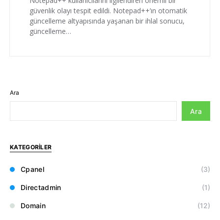
Notepad++ kullanıcılarını ilgilendiren önemli bir
güvenlik olayı tespit edildi. Notepad++’ın otomatik
güncelleme altyapısında yaşanan bir ihlal sonucu,
güncelleme…
Ara
Ara
KATEGORILER
Cpanel
(3)
Directadmin
(1)
Domain
(12)